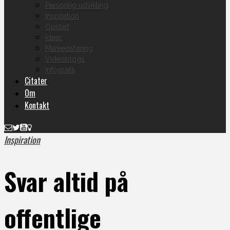
Personlig udvikling
Inspiration
Opstart
Ideer
Markedsføring
Videoblogs
Infografik
Citater
Om
Kontakt
Inspiration
Svar altid på
offentlige