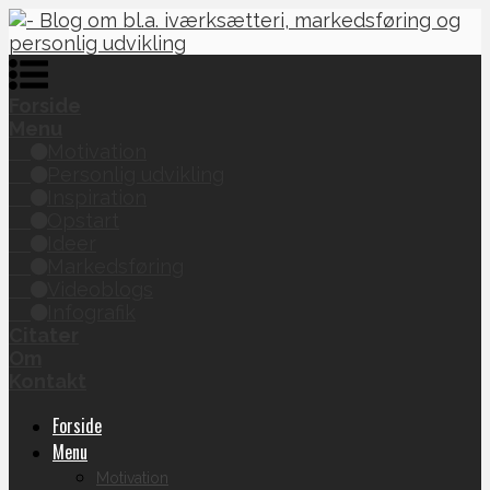
Forside
Menu
Motivation
Personlig udvikling
Inspiration
Opstart
Ideer
Markedsføring
Videoblogs
Infografik
Citater
Om
Kontakt
Forside
Menu
Motivation