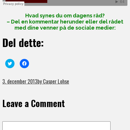
Hvad synes du om dagens råd?
– Del en kommentar herunder eller del rådet
med dine venner på de sociale medier:
Del dette:
Click
Click
to
to
share
share
on
on
Twitter
Facebook
3. december 2013
by Casper Lohse
(Opens
(Opens
in
in
new
new
window)
window)
Leave a Comment