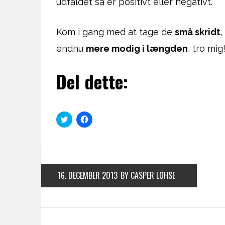
udfaldet så er positivt eller negativt.
Kom i gang med at tage de
små skridt
,
endnu
mere modig i længden
, tro mig
Del dette:
C
C
l
l
i
i
c
c
k
k
t
t
o
o
s
s
h
h
16. DECEMBER 2013
BY CASPER LOHSE
a
a
r
r
e
e
o
o
n
n
T
F
w
a
i
c