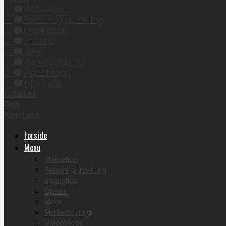
Motivation
Personlig udvikling
Inspiration
Opstart
Ideer
Markedsføring
Videoblogs
Infografik
Citater
Om
Kontakt
Forside
Menu
Motivation
Personlig udvikling
Inspiration
Opstart
Ideer
Markedsføring
Videoblogs