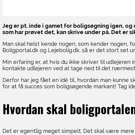
Jeg er pt. inde i gamet for boligsøgning igen, og 
som har prøvet det, kan skrive under på. Det er sik
Man skal helst kende nogen, som kender nogen, fo
Boligportal.dk og Lejebolig.dk, så er det stort set um
Min erfaring er, at hvis du ikke skriver til udlejere
kontakte udlejeren ved at tage ned til det nærmest
Derfor har jeg fået en idé til, hvordan man kunne 
for at få succes som boligsøgende markant! Tag id
Hvordan skal boligportal
Det er egentlig meget simpelt. Det skal være mere a