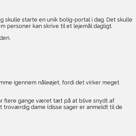
g skulle starte en unik bolig-portal i dag. Det skulle
m personer kan skrive til et lejemål dagligt.
iden.
 komme igennem nåleøjet, fordi det virker meget
ar flere gange været tæt på at blive snydt af
t troværdig dame (disse sager er anmeldt til de