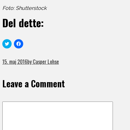
Foto: Shutterstock
Del dette:
Click
Click
to
to
share
share
on
on
Twitter
Facebook
15. maj 2016
by Casper Lohse
(Opens
(Opens
in
in
new
new
window)
window)
Leave a Comment