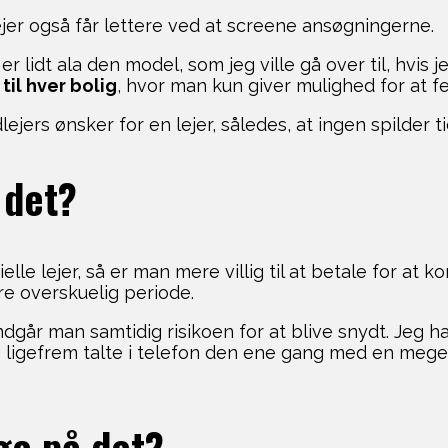
jer også får lettere ved at screene ansøgningerne.
 lidt ala den model, som jeg ville gå over til, hvis je
til hver bolig
, hvor man kun giver mulighed for at fe
ers ønsker for en lejer, således, at ingen spilder t
 det?
lle lejer, så er man mere villig til at betale for at
re overskuelig periode.
undgår man samtidig risikoen for at blive snydt. Jeg h
eg ligefrem talte i telefon den ene gang med en mege
ge på det?