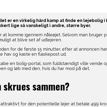
det er en virkelig hård kamp at finde en lejebolig 
kert lige så vanskeligt i andre, større byer.
r at komme igennem nåleøjet. Selvom man bruger pe
uligt at blive set af udlejeren.
n inden for de første 15 minutter, efter at annoncen ha
e hav og kaste en flaskepost ud.
skabe en bolig-portal, som fuldstændigt ville vende
een og løb med den, hvis du har mod på det.
en skrues sammen?
ttraktivt for den potentielle lejer at betale 499 kr