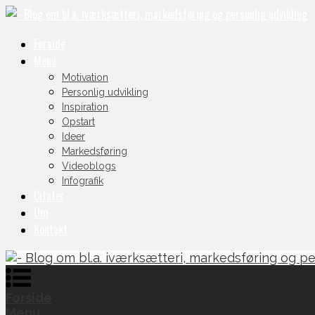
Forside
Menu
Motivation
Personlig udvikling
Inspiration
Opstart
Ideer
Markedsføring
Videoblogs
Infografik
Citater
Om
Kontakt
Forside
Menu